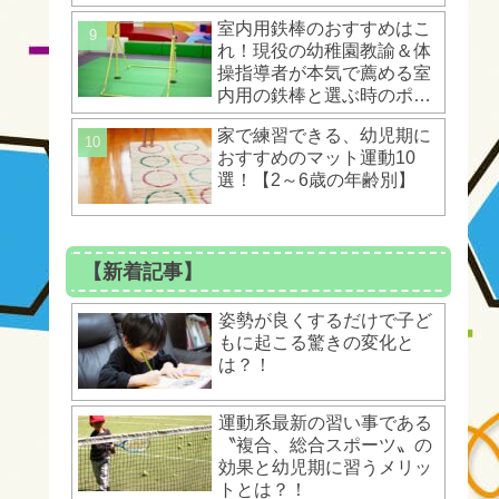
は？！
室内用鉄棒のおすすめはこ
れ！現役の幼稚園教諭＆体
操指導者が本気で薦める室
内用の鉄棒と選ぶ時のポイ
ントとは？！
家で練習できる、幼児期に
おすすめのマット運動10
選！【2～6歳の年齢別】
【新着記事】
姿勢が良くするだけで子ど
もに起こる驚きの変化と
は？！
運動系最新の習い事である
〝複合、総合スポーツ〟の
効果と幼児期に習うメリッ
トとは？！