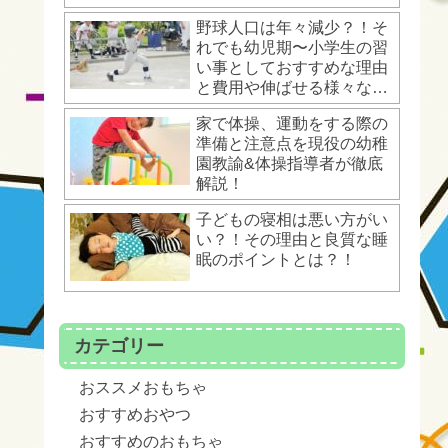
野球人口は年々減少？！そ
れでも幼児期〜小学生の習
い事としておすすめな理由
と費用や伸ばせる様々な運
動能力とは？！
家で体操、運動をする際の
準備と注意点を現役の幼稚
園教諭&体操指導者が徹底
解説！
子どもの寝相は悪い方がい
い？！その理由と良質な睡
眠のポイントとは？！
カテゴリー
おススメおもちゃ
おすすめおやつ
おすすめのおもちゃ