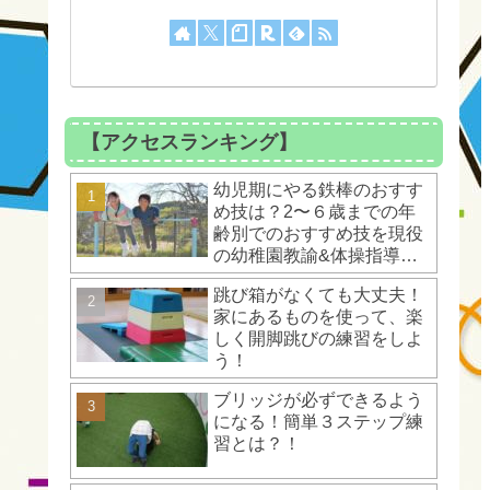
【アクセスランキング】
幼児期にやる鉄棒のおすす
め技は？2〜６歳までの年
齢別でのおすすめ技を現役
の幼稚園教諭&体操指導者
が解説！
跳び箱がなくても大丈夫！
家にあるものを使って、楽
しく開脚跳びの練習をしよ
う！
ブリッジが必ずできるよう
になる！簡単３ステップ練
習とは？！