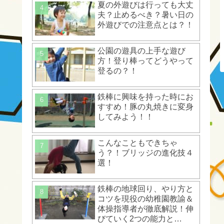
夏の外遊びは行っても大丈
夫？止めるべき？暑い日の
外遊びでの注意点とは？！
公園の遊具の上手な遊び
方！登り棒ってどうやって
登るの？！
鉄棒に興味を持った時にお
すすめ！豚の丸焼きに変身
してみよう！！
こんなこともできちゃ
う？！ブリッジの進化技４
選！
鉄棒の地球回り、やり方と
コツを現役の幼稚園教諭＆
体操指導者が徹底解説！伸
びていく2つの能力と