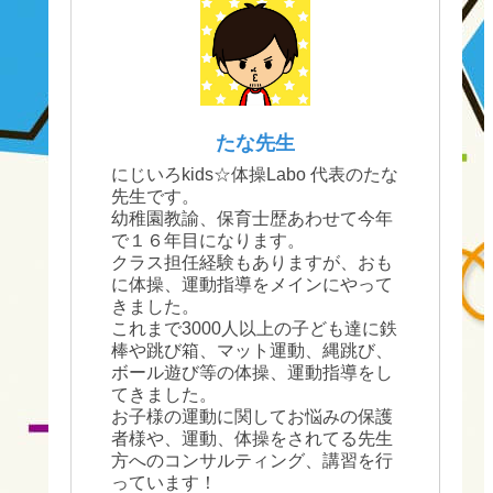
たな先生
にじいろkids☆体操Labo 代表のたな
先生です。
幼稚園教諭、保育士歴あわせて今年
で１６年目になります。
クラス担任経験もありますが、おも
に体操、運動指導をメインにやって
きました。
これまで3000人以上の子ども達に鉄
棒や跳び箱、マット運動、縄跳び、
ボール遊び等の体操、運動指導をし
てきました。
お子様の運動に関してお悩みの保護
者様や、運動、体操をされてる先生
方へのコンサルティング、講習を行
っています！