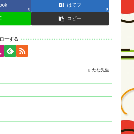
ook
はてブ
0
0
E
コピー
ローする
たな先生