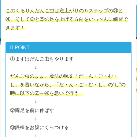
このくるりんだんご虫は逆上がりの５ステップの③と
④、そして②と⑤の足を上げる方向をいっぺんに練習で
きます！
POINT
①まずはだんご虫をやります
↓
だんご虫のまま、魔法の呪文「だ・ん・ご・む・
し」を言いながら、「だ・ん・ご・む・し」の“し”の
時に以下の②～④を急いで行う！
↓
②両足を前に伸ばす
↓
③鉄棒をお腹にくっつける
↓