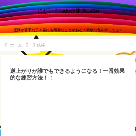
にじいろKids☆体操LaBo
運動が苦手な子！君にも得意なことがある！素敵な色を持ってる！
ホーム
鉄棒
逆上がりが誰でもできるようになる！一番効果
的な練習方法！！