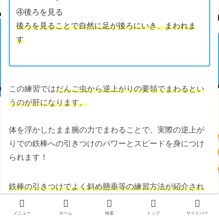
④後ろを見る
後ろを見ることで自然に足が後ろにいき、まわれま
す
この練習では
だんご虫から逆上がりの要領でまわるとい
うのが肝になります。
体を浮かしたまま腕の力でまわることで、実際の逆上が
りでの鉄棒への引きつけのパワーとスピードを身につけ
られます！
鉄棒の引きつけでよく斜め懸垂等の練習方法が紹介され
てますが、それでは腕への負荷が軽すぎて、実際に逆上
がりの練習をした時に自分の体を持ち上げられないこと
メニュー
ホーム
検索
トップ
サイドバー