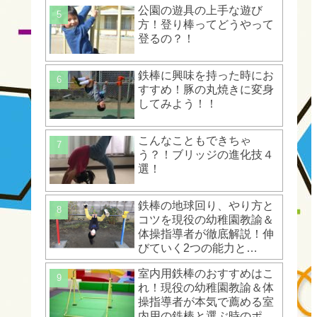
公園の遊具の上手な遊び
方！登り棒ってどうやって
登るの？！
鉄棒に興味を持った時にお
すすめ！豚の丸焼きに変身
してみよう！！
こんなこともできちゃ
う？！ブリッジの進化技４
選！
鉄棒の地球回り、やり方と
コツを現役の幼稚園教諭＆
体操指導者が徹底解説！伸
びていく2つの能力と
は？！
室内用鉄棒のおすすめはこ
れ！現役の幼稚園教諭＆体
操指導者が本気で薦める室
内用の鉄棒と選ぶ時のポイ