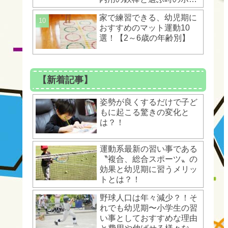
ントとは？！
家で練習できる、幼児期に
おすすめのマット運動10
選！【2～6歳の年齢別】
【新着記事】
姿勢が良くするだけで子ど
もに起こる驚きの変化と
は？！
運動系最新の習い事である
〝複合、総合スポーツ〟の
効果と幼児期に習うメリッ
トとは？！
野球人口は年々減少？！そ
れでも幼児期〜小学生の習
い事としておすすめな理由