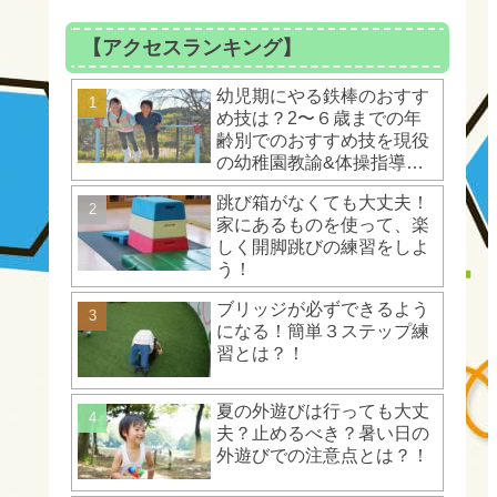
【アクセスランキング】
幼児期にやる鉄棒のおすす
め技は？2〜６歳までの年
齢別でのおすすめ技を現役
の幼稚園教諭&体操指導者
が解説！
跳び箱がなくても大丈夫！
家にあるものを使って、楽
しく開脚跳びの練習をしよ
う！
ブリッジが必ずできるよう
になる！簡単３ステップ練
習とは？！
夏の外遊びは行っても大丈
夫？止めるべき？暑い日の
外遊びでの注意点とは？！