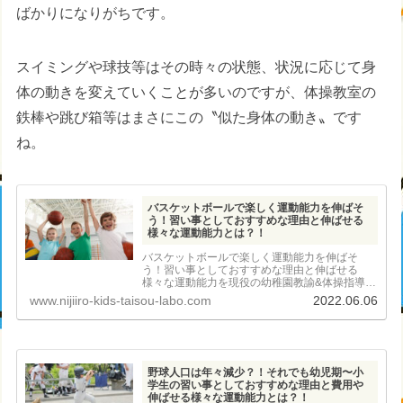
ばかりになりがちです。
スイミングや球技等はその時々の状態、状況に応じて身
体の動きを変えていくことが多いのですが、体操教室の
鉄棒や跳び箱等はまさにこの〝似た身体の動き〟です
ね。
バスケットボールで楽しく運動能力を伸ばそ
う！習い事としておすすめな理由と伸ばせる
様々な運動能力とは？！
バスケットボールで楽しく運動能力を伸ばそ
う！習い事としておすすめな理由と伸ばせる
様々な運動能力を現役の幼稚園教諭&体操指導者
が徹底解説！
www.nijiiro-kids-taisou-labo.com
2022.06.06
野球人口は年々減少？！それでも幼児期〜小
学生の習い事としておすすめな理由と費用や
伸ばせる様々な運動能力とは？！