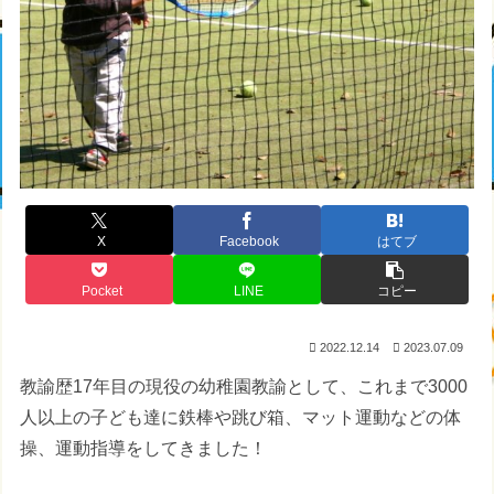
X
Facebook
はてブ
Pocket
LINE
コピー
2022.12.14
2023.07.09
教諭歴17年目の現役の幼稚園教諭として、これまで3000
人以上の子ども達に鉄棒や跳び箱、マット運動などの体
操、運動指導をしてきました！