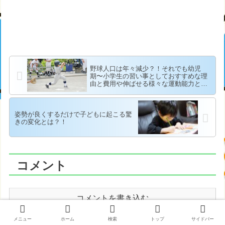
野球人口は年々減少？！それでも幼児
期〜小学生の習い事としておすすめな理
由と費用や伸ばせる様々な運動能力と
は？！
姿勢が良くするだけで子どもに起こる驚
きの変化とは？！
コメント
コメントを書き込む
メニュー
ホーム
検索
トップ
サイドバー