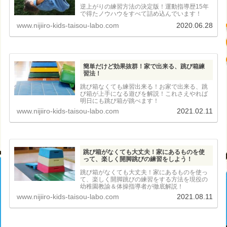
逆上がりの練習方法の決定版！運動指導歴15年
で得たノウハウをすべて詰め込んでいます！
www.nijiiro-kids-taisou-labo.com
2020.06.28
簡単だけど効果抜群！家で出来る、跳び箱練
習法！
跳び箱なくても練習出来る！お家で出来る、跳
び箱が上手になる遊びを解説！これさえやれば
明日にも跳び箱が跳べます！
www.nijiiro-kids-taisou-labo.com
2021.02.11
跳び箱がなくても大丈夫！家にあるものを使
って、楽しく開脚跳びの練習をしよう！
跳び箱がなくても大丈夫！家にあるものを使っ
て、楽しく開脚跳びの練習をする方法を現役の
幼稚園教諭＆体操指導者が徹底解説！
www.nijiiro-kids-taisou-labo.com
2021.08.11