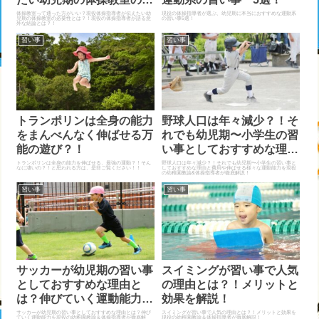
要性とは？！
体操教室って通った方がいい？現役体操指導者が伝えたい幼
現役の体操指導者が選ぶ、幼児期に本当におすすめな運動系
児期の体操教室の必要性とは？！現役の体操指導者が語る意
の習い事5選！
外な結論とは？！
習い事
習い事
トランポリンは全身の能力
野球人口は年々減少？！そ
をまんべんなく伸ばせる万
れでも幼児期〜小学生の習
能の遊び？！
い事としておすすめな理由
と費用や伸ばせる様々な運
トランポリンは全身の能力を伸ばせる、最強の運動？！そん
野球人口は年々減少？！それでも幼児期〜小学生の習い事と
なに凄いの？！と思われる方は、是非ご覧ください！！
しておすすめな理由と費用や伸ばせる様々な運動能力を現役
の幼稚園教諭&体操指導者が徹底解説！
動能力とは？！
習い事
習い事
サッカーが幼児期の習い事
スイミングが習い事で人気
としておすすめな理由と
の理由とは？！メリットと
は？伸びていく運動能力を
効果を解説！
徹底解説！
サッカーが幼児期の習い事としておすすめな理由とは？伸び
スイミングが習い事で人気の理由とは？！メリットと効果を
ていく運動能力を現役の幼稚園教諭＆体操指導者が徹底解
現役の幼稚園教諭＆体操指導者が徹底解説！