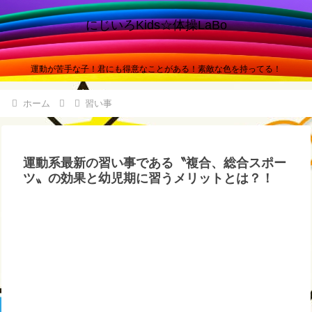
にじいろKids☆体操LaBo
運動が苦手な子！君にも得意なことがある！素敵な色を持ってる！
ホーム
習い事
運動系最新の習い事である〝複合、総合スポー
ツ〟の効果と幼児期に習うメリットとは？！