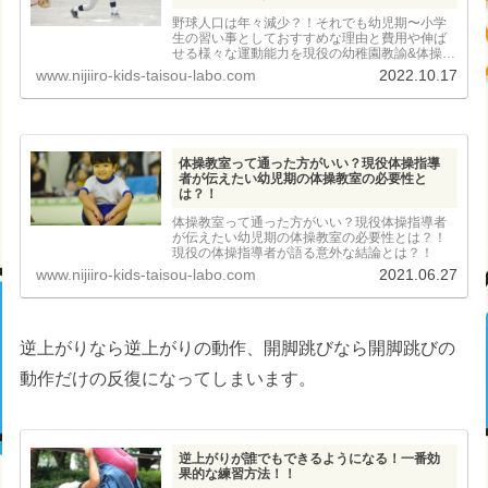
野球人口は年々減少？！それでも幼児期〜小学
生の習い事としておすすめな理由と費用や伸ば
せる様々な運動能力を現役の幼稚園教諭&体操指
導者が徹底解説！
www.nijiiro-kids-taisou-labo.com
2022.10.17
体操教室って通った方がいい？現役体操指導
者が伝えたい幼児期の体操教室の必要性と
は？！
体操教室って通った方がいい？現役体操指導者
が伝えたい幼児期の体操教室の必要性とは？！
現役の体操指導者が語る意外な結論とは？！
www.nijiiro-kids-taisou-labo.com
2021.06.27
逆上がりなら逆上がりの動作、開脚跳びなら開脚跳びの
動作だけの反復になってしまいます。
逆上がりが誰でもできるようになる！一番効
果的な練習方法！！