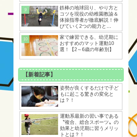
ントとは？！
鉄棒の地球回り、やり方と
コツを現役の幼稚園教諭＆
体操指導者が徹底解説！伸
びていく2つの能力と
は？！
家で練習できる、幼児期に
おすすめのマット運動10
選！【2～6歳の年齢別】
【新着記事】
姿勢が良くするだけで子ど
もに起こる驚きの変化と
は？！
運動系最新の習い事である
〝複合、総合スポーツ〟の
効果と幼児期に習うメリッ
トとは？！