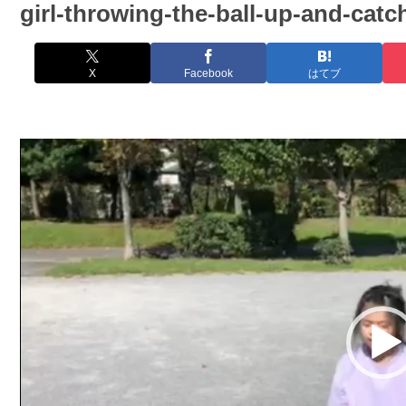
girl-throwing-the-ball-up-and-catc
X
Facebook
はてブ
動
画
プ
レ
ー
ヤ
ー