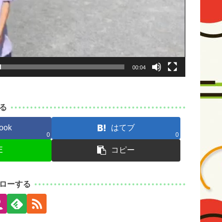
00:04
る
ook
はてブ
0
0
E
コピー
ローする