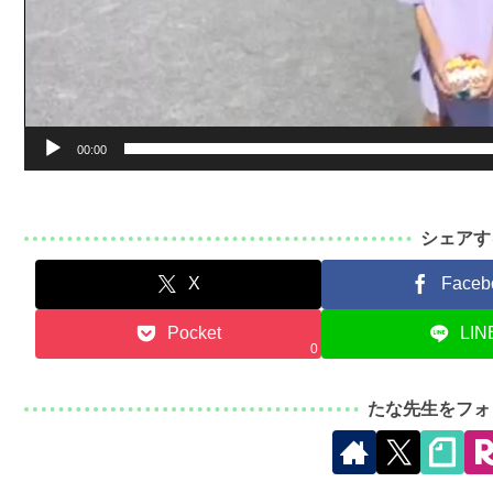
00:00
シェアす
X
Faceb
Pocket
LIN
0
たな先生をフォ