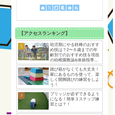
【アクセスランキング】
幼児期にやる鉄棒のおすす
め技は？2〜６歳までの年
齢別でのおすすめ技を現役
の幼稚園教諭&体操指導者
が解説！
跳び箱がなくても大丈夫！
家にあるものを使って、楽
しく開脚跳びの練習をしよ
う！
ブリッジが必ずできるよう
になる！簡単３ステップ練
習とは？！