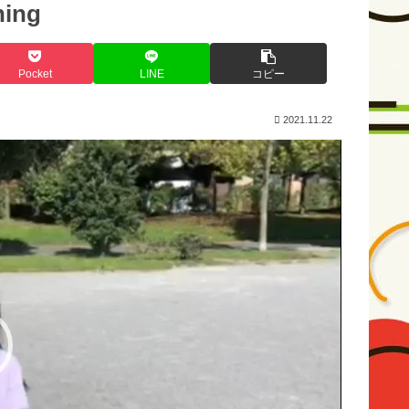
hing
Pocket
LINE
コピー
2021.11.22