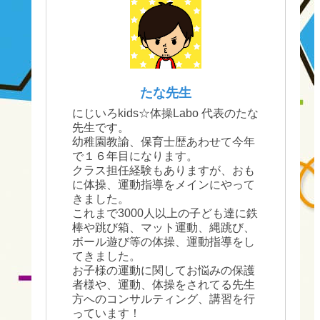
たな先生
にじいろkids☆体操Labo 代表のたな
先生です。
幼稚園教諭、保育士歴あわせて今年
で１６年目になります。
クラス担任経験もありますが、おも
に体操、運動指導をメインにやって
きました。
これまで3000人以上の子ども達に鉄
棒や跳び箱、マット運動、縄跳び、
ボール遊び等の体操、運動指導をし
てきました。
お子様の運動に関してお悩みの保護
者様や、運動、体操をされてる先生
方へのコンサルティング、講習を行
っています！