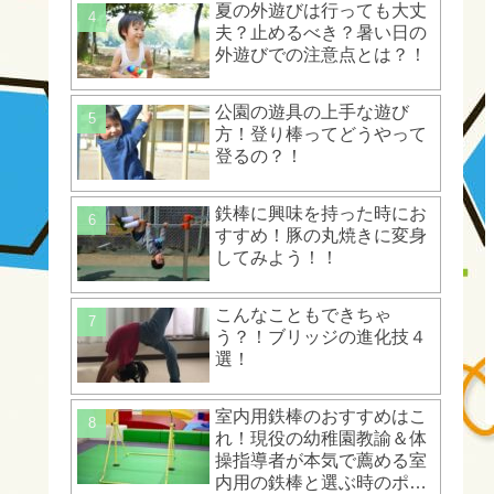
夏の外遊びは行っても大丈
夫？止めるべき？暑い日の
外遊びでの注意点とは？！
公園の遊具の上手な遊び
方！登り棒ってどうやって
登るの？！
鉄棒に興味を持った時にお
すすめ！豚の丸焼きに変身
してみよう！！
こんなこともできちゃ
う？！ブリッジの進化技４
選！
室内用鉄棒のおすすめはこ
れ！現役の幼稚園教諭＆体
操指導者が本気で薦める室
内用の鉄棒と選ぶ時のポイ