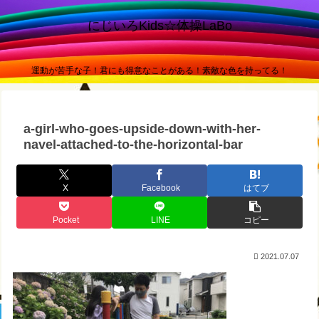
にじいろKids☆体操LaBo
運動が苦手な子！君にも得意なことがある！素敵な色を持ってる！
a-girl-who-goes-upside-down-with-her-
navel-attached-to-the-horizontal-bar
X
Facebook
はてブ
Pocket
LINE
コピー
2021.07.07