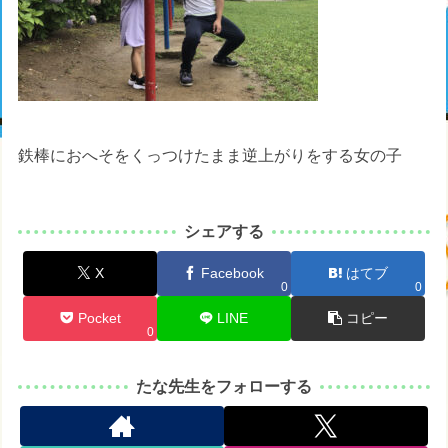
鉄棒におへそをくっつけたまま逆上がりをする女の子
シェアする
X
Facebook
はてブ
0
0
Pocket
LINE
コピー
0
たな先生をフォローする