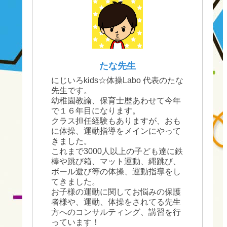
たな先生
にじいろkids☆体操Labo 代表のたな
先生です。
幼稚園教諭、保育士歴あわせて今年
で１６年目になります。
クラス担任経験もありますが、おも
に体操、運動指導をメインにやって
きました。
これまで3000人以上の子ども達に鉄
棒や跳び箱、マット運動、縄跳び、
ボール遊び等の体操、運動指導をし
てきました。
お子様の運動に関してお悩みの保護
者様や、運動、体操をされてる先生
方へのコンサルティング、講習を行
っています！