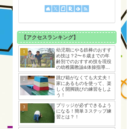
【アクセスランキング】
幼児期にやる鉄棒のおすす
め技は？2〜６歳までの年
齢別でのおすすめ技を現役
の幼稚園教諭&体操指導者
が解説！
跳び箱がなくても大丈夫！
家にあるものを使って、楽
しく開脚跳びの練習をしよ
う！
ブリッジが必ずできるよう
になる！簡単３ステップ練
習とは？！