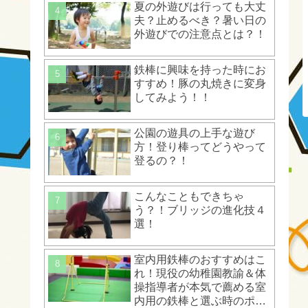
夏の外遊びは行っても大丈
夫？止めるべき？暑い日の
外遊びでの注意点とは？！
鉄棒に興味を持った時にお
すすめ！豚の丸焼きに変身
してみよう！！
公園の遊具の上手な遊び
方！登り棒ってどうやって
登るの？！
こんなこともできちゃ
う？！ブリッジの進化技４
選！
室内用鉄棒のおすすめはこ
れ！現役の幼稚園教諭＆体
操指導者が本気で薦める室
内用の鉄棒と選ぶ時のポイ