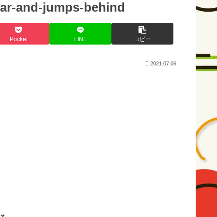
bar-and-jumps-behind
Pocket
LINE
コピー
2021.07.06