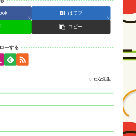
る
ook
はてブ
0
0
E
コピー
ローする
たな先生