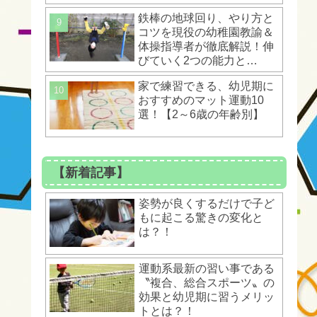
ントとは？！
鉄棒の地球回り、やり方と
コツを現役の幼稚園教諭＆
体操指導者が徹底解説！伸
びていく2つの能力と
は？！
家で練習できる、幼児期に
おすすめのマット運動10
選！【2～6歳の年齢別】
【新着記事】
姿勢が良くするだけで子ど
もに起こる驚きの変化と
は？！
運動系最新の習い事である
〝複合、総合スポーツ〟の
効果と幼児期に習うメリッ
トとは？！