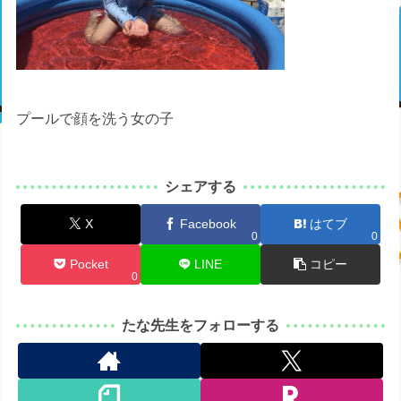
プールで顔を洗う女の子
シェアする
X
Facebook
はてブ
0
0
Pocket
LINE
コピー
0
たな先生をフォローする