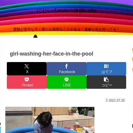
にじいろKids☆体操LaBo
運動が苦手な子！君にも得意なことがある！素敵な色を持ってる！
girl-washing-her-face-in-the-pool
X
Facebook
はてブ
Pocket
LINE
コピー
2021.07.20