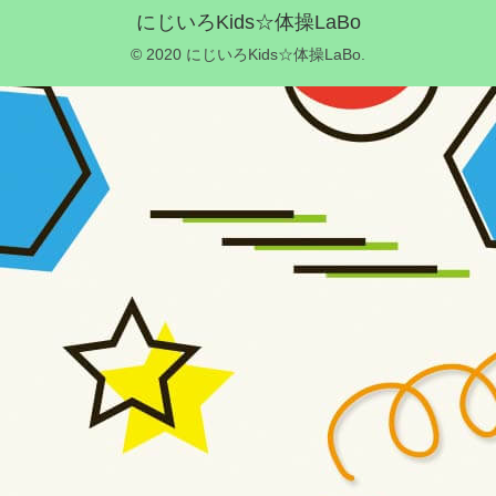
にじいろKids☆体操LaBo
© 2020 にじいろKids☆体操LaBo.