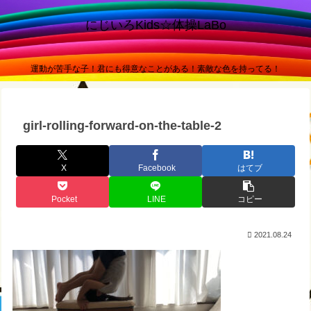
にじいろKids☆体操LaBo
運動が苦手な子！君にも得意なことがある！素敵な色を持ってる！
girl-rolling-forward-on-the-table-2
X
Facebook
はてブ
Pocket
LINE
コピー
2021.08.24