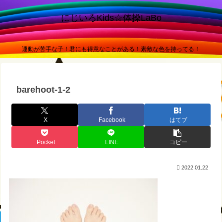
にじいろKids☆体操LaBo
運動が苦手な子！君にも得意なことがある！素敵な色を持ってる！
barehoot-1-2
X
Facebook
はてブ
Pocket
LINE
コピー
2022.01.22