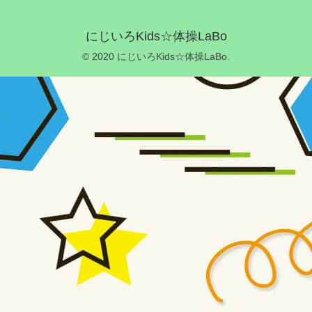
にじいろKids☆体操LaBo
© 2020 にじいろKids☆体操LaBo.