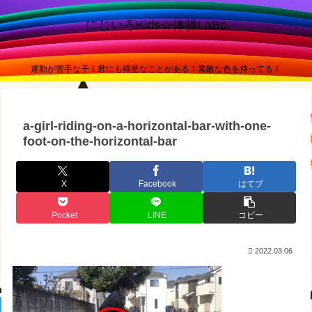
にじいろKids☆体操LaBo
運動が苦手な子！君にも得意なことがある！素敵な色を持ってる！
a-girl-riding-on-a-horizontal-bar-with-one-
foot-on-the-horizontal-bar
X
Facebook
はてブ
Pocket
LINE
コピー
2022.03.06