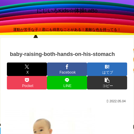
にじいろKids☆体操LaBo
運動が苦手な子！君にも得意なことがある！素敵な色を持ってる！
baby-raising-both-hands-on-his-stomach
X
Facebook
はてブ
Pocket
LINE
コピー
2022.05.04