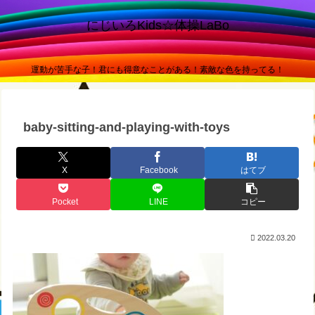
にじいろKids☆体操LaBo
運動が苦手な子！君にも得意なことがある！素敵な色を持ってる！
baby-sitting-and-playing-with-toys
X
Facebook
はてブ
Pocket
LINE
コピー
2022.03.20