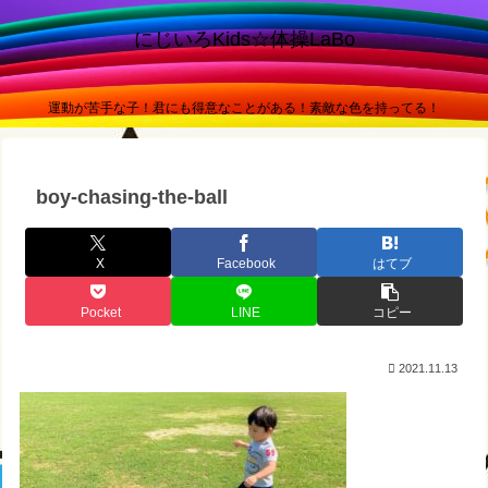
にじいろKids☆体操LaBo
運動が苦手な子！君にも得意なことがある！素敵な色を持ってる！
boy-chasing-the-ball
X
Facebook
はてブ
Pocket
LINE
コピー
2021.11.13