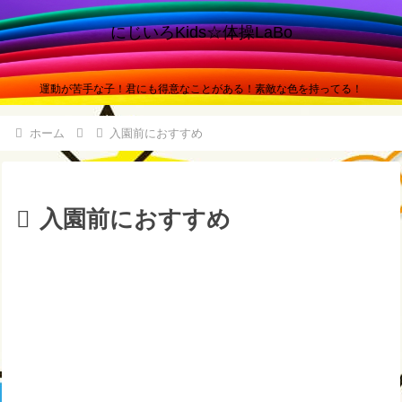
にじいろKids☆体操LaBo
運動が苦手な子！君にも得意なことがある！素敵な色を持ってる！
ホーム
入園前におすすめ
入園前におすすめ