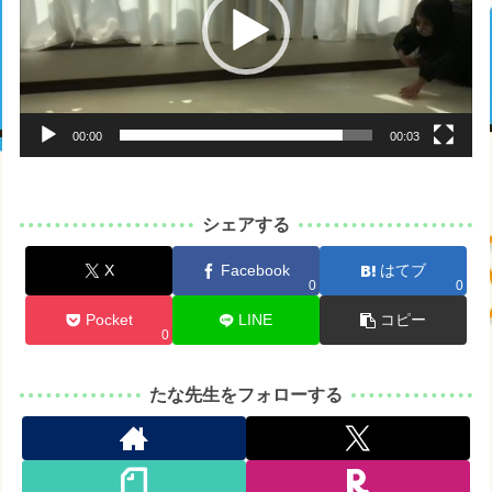
レ
ー
ヤ
ー
00:00
00:03
シェアする
X
Facebook
はてブ
0
0
Pocket
LINE
コピー
0
たな先生をフォローする