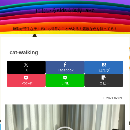
にじいろKids☆体操LaBo
運動が苦手な子！君にも得意なことがある！素敵な色を持ってる！
cat-walking
X
Facebook
はてブ
Pocket
LINE
コピー
2021.02.09
動
画
プ