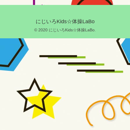
にじいろKids☆体操LaBo
© 2020 にじいろKids☆体操LaBo.