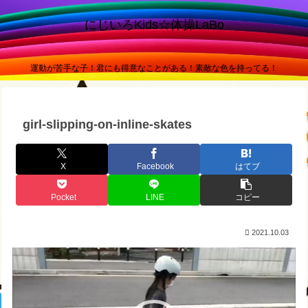
にじいろKids☆体操LaBo
運動が苦手な子！君にも得意なことがある！素敵な色を持ってる！
girl-slipping-on-inline-skates
X
Facebook
はてブ
Pocket
LINE
コピー
2021.10.03
動
画
プ