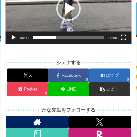
レ
ー
ヤ
ー
00:00
00:08
シェアする
X
Facebook
はてブ
0
0
Pocket
LINE
コピー
0
たな先生をフォローする