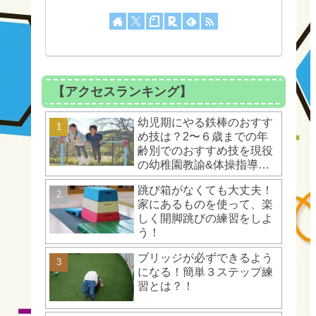
【アクセスランキング】
幼児期にやる鉄棒のおすす
め技は？2〜６歳までの年
齢別でのおすすめ技を現役
の幼稚園教諭&体操指導者
が解説！
跳び箱がなくても大丈夫！
家にあるものを使って、楽
しく開脚跳びの練習をしよ
う！
ブリッジが必ずできるよう
になる！簡単３ステップ練
習とは？！