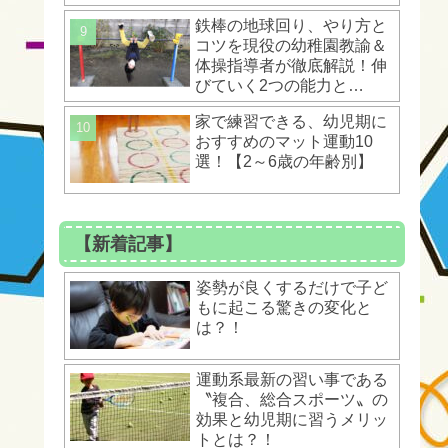
ントとは？！
鉄棒の地球回り、やり方と
コツを現役の幼稚園教諭＆
体操指導者が徹底解説！伸
びていく2つの能力と
は？！
家で練習できる、幼児期に
おすすめのマット運動10
選！【2～6歳の年齢別】
【新着記事】
姿勢が良くするだけで子ど
もに起こる驚きの変化と
は？！
運動系最新の習い事である
〝複合、総合スポーツ〟の
効果と幼児期に習うメリッ
トとは？！