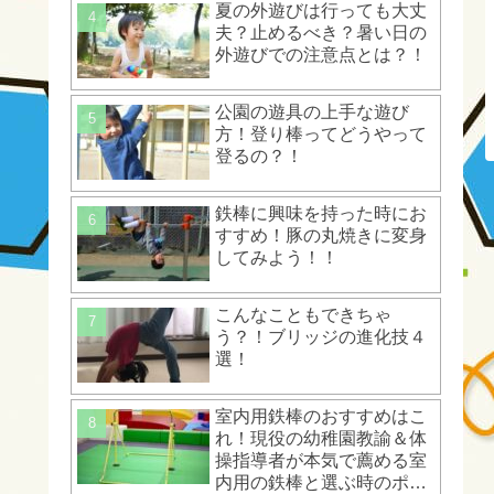
夏の外遊びは行っても大丈
夫？止めるべき？暑い日の
外遊びでの注意点とは？！
公園の遊具の上手な遊び
方！登り棒ってどうやって
登るの？！
鉄棒に興味を持った時にお
すすめ！豚の丸焼きに変身
してみよう！！
こんなこともできちゃ
う？！ブリッジの進化技４
選！
室内用鉄棒のおすすめはこ
れ！現役の幼稚園教諭＆体
操指導者が本気で薦める室
内用の鉄棒と選ぶ時のポイ