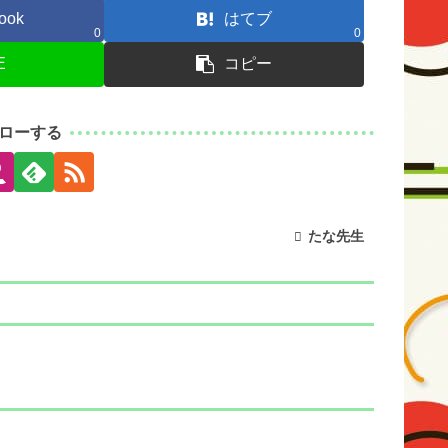
ook
はてブ
0
0
E
コピー
ローする
たな先生