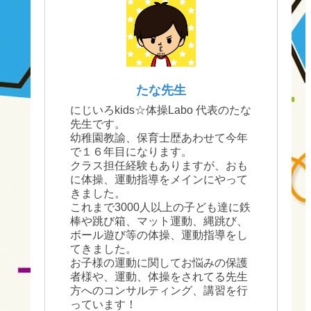
たな先生
にじいろkids☆体操Labo 代表のたな
先生です。
幼稚園教諭、保育士歴あわせて今年
で１６年目になります。
クラス担任経験もありますが、おも
に体操、運動指導をメインにやって
きました。
これまで3000人以上の子ども達に鉄
棒や跳び箱、マット運動、縄跳び、
ボール遊び等の体操、運動指導をし
てきました。
お子様の運動に関してお悩みの保護
者様や、運動、体操をされてる先生
方へのコンサルティング、講習を行
っています！