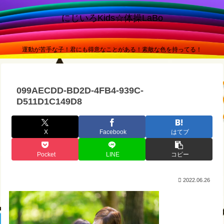
にじいろKids☆体操LaBo
運動が苦手な子！君にも得意なことがある！素敵な色を持ってる！
099AECDD-BD2D-4FB4-939C-
D511D1C149D8
X
Facebook
はてブ
Pocket
LINE
コピー
2022.06.26