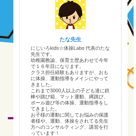
たな先生
にじいろkids☆体操Labo 代表のたな
先生です。
幼稚園教諭、保育士歴あわせて今年
で１６年目になります。
クラス担任経験もありますが、おも
に体操、運動指導をメインにやって
きました。
これまで3000人以上の子ども達に鉄
棒や跳び箱、マット運動、縄跳び、
ボール遊び等の体操、運動指導をし
てきました。
お子様の運動に関してお悩みの保護
者様や、運動、体操をされてる先生
方へのコンサルティング、講習を行
っています！