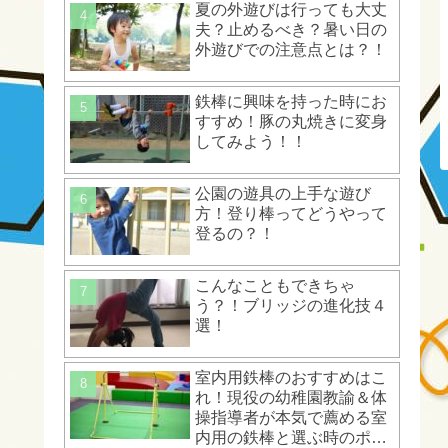
夏の外遊びは行っても大丈
夫？止めるべき？暑い日の
外遊びでの注意点とは？！
鉄棒に興味を持った時にお
すすめ！豚の丸焼きに変身
してみよう！！
公園の遊具の上手な遊び
方！登り棒ってどうやって
登るの？！
こんなこともできちゃ
う？！ブリッジの進化技４
選！
室内用鉄棒のおすすめはこ
れ！現役の幼稚園教諭＆体
操指導者が本気で薦める室
内用の鉄棒と選ぶ時のポイ