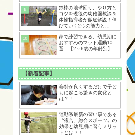
ントとは？！
鉄棒の地球回り、やり方と
コツを現役の幼稚園教諭＆
体操指導者が徹底解説！伸
びていく2つの能力と
は？！
家で練習できる、幼児期に
おすすめのマット運動10
選！【2～6歳の年齢別】
【新着記事】
姿勢が良くするだけで子ど
もに起こる驚きの変化と
は？！
運動系最新の習い事である
〝複合、総合スポーツ〟の
効果と幼児期に習うメリッ
トとは？！