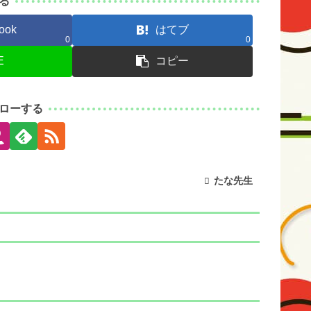
る
ook
はてブ
0
0
E
コピー
ローする
たな先生