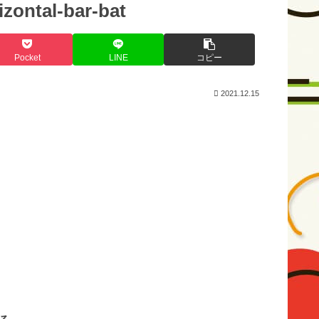
izontal-bar-bat
Pocket
LINE
コピー
2021.12.15