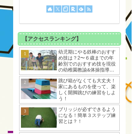
【アクセスランキング】
幼児期にやる鉄棒のおすす
め技は？2〜６歳までの年
齢別でのおすすめ技を現役
の幼稚園教諭&体操指導者
が解説！
跳び箱がなくても大丈夫！
家にあるものを使って、楽
しく開脚跳びの練習をしよ
う！
ブリッジが必ずできるよう
になる！簡単３ステップ練
習とは？！