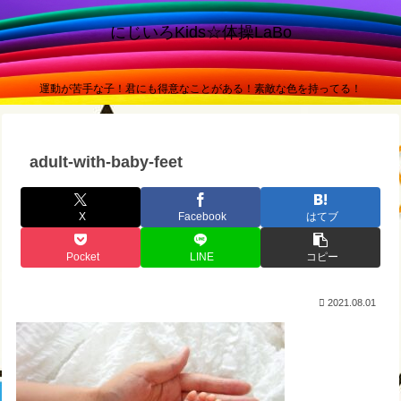
にじいろKids☆体操LaBo
運動が苦手な子！君にも得意なことがある！素敵な色を持ってる！
adult-with-baby-feet
X
Facebook
はてブ
Pocket
LINE
コピー
2021.08.01