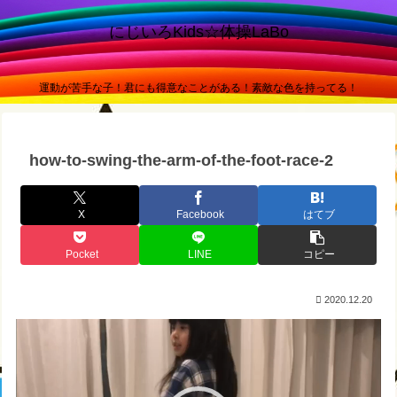
にじいろKids☆体操LaBo
運動が苦手な子！君にも得意なことがある！素敵な色を持ってる！
how-to-swing-the-arm-of-the-foot-race-2
X
Facebook
はてブ
Pocket
LINE
コピー
2020.12.20
動
画
プ