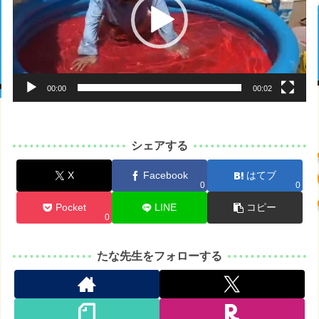
レ
ー
ヤ
ー
00:00
00:02
シェアする
X
Facebook
はてブ
0
0
Pocket
LINE
コピー
0
たな先生をフォローする