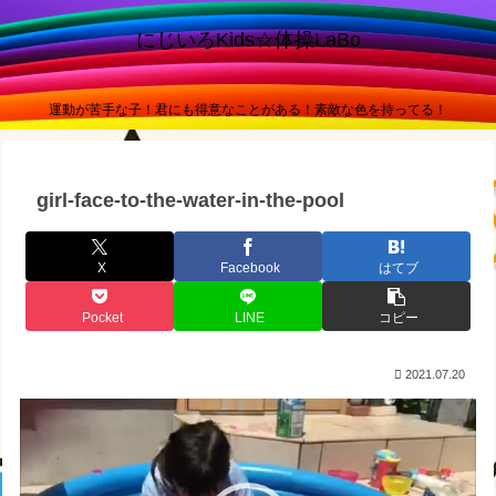
にじいろKids☆体操LaBo
運動が苦手な子！君にも得意なことがある！素敵な色を持ってる！
girl-face-to-the-water-in-the-pool
X
Facebook
はてブ
Pocket
LINE
コピー
2021.07.20
動
画
プ