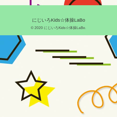
にじいろKids☆体操LaBo
© 2020 にじいろKids☆体操LaBo.