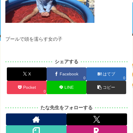
プールで頭を濡らす女の子
シェアする
X
Facebook
はてブ
0
0
Pocket
LINE
コピー
0
たな先生をフォローする