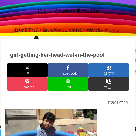
にじいろKids☆体操LaBo
運動が苦手な子！君にも得意なことがある！素敵な色を持ってる！
girl-getting-her-head-wet-in-the-pool
X
Facebook
はてブ
Pocket
LINE
コピー
2021.07.20