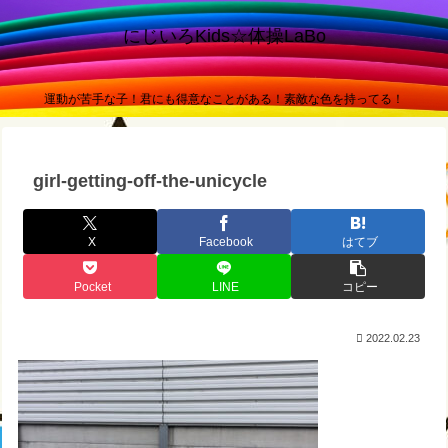
にじいろKids☆体操LaBo
運動が苦手な子！君にも得意なことがある！素敵な色を持ってる！
girl-getting-off-the-unicycle
X
Facebook
はてブ
Pocket
LINE
コピー
2022.02.23