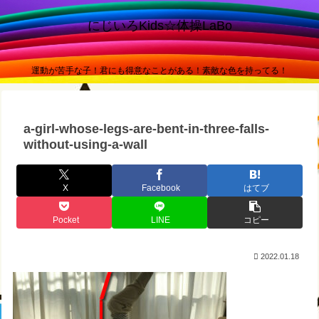
にじいろKids☆体操LaBo
運動が苦手な子！君にも得意なことがある！素敵な色を持ってる！
a-girl-whose-legs-are-bent-in-three-falls-
without-using-a-wall
X
Facebook
はてブ
Pocket
LINE
コピー
2022.01.18