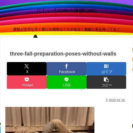
にじいろKids☆体操LaBo
運動が苦手な子！君にも得意なことがある！素敵な色を持ってる！
three-fall-preparation-poses-without-walls
X
Facebook
はてブ
Pocket
LINE
コピー
2022.01.16