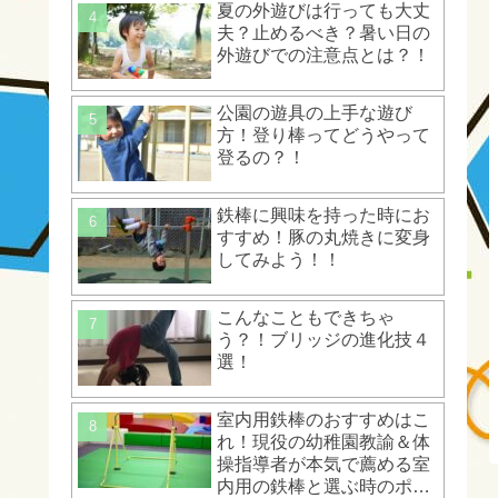
夏の外遊びは行っても大丈
夫？止めるべき？暑い日の
外遊びでの注意点とは？！
公園の遊具の上手な遊び
方！登り棒ってどうやって
登るの？！
鉄棒に興味を持った時にお
すすめ！豚の丸焼きに変身
してみよう！！
こんなこともできちゃ
う？！ブリッジの進化技４
選！
室内用鉄棒のおすすめはこ
れ！現役の幼稚園教諭＆体
操指導者が本気で薦める室
内用の鉄棒と選ぶ時のポイ