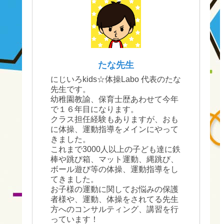
たな先生
にじいろkids☆体操Labo 代表のたな
先生です。
幼稚園教諭、保育士歴あわせて今年
で１６年目になります。
クラス担任経験もありますが、おも
に体操、運動指導をメインにやって
きました。
これまで3000人以上の子ども達に鉄
棒や跳び箱、マット運動、縄跳び、
ボール遊び等の体操、運動指導をし
てきました。
お子様の運動に関してお悩みの保護
者様や、運動、体操をされてる先生
方へのコンサルティング、講習を行
っています！