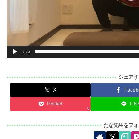
00:00
シェアす
X
Faceb
Pocket
LIN
0
たな先生をフォ