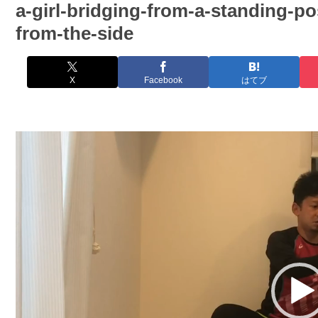
a-girl-bridging-from-a-standing-po
from-the-side
X
Facebook
はてブ
動
画
プ
レ
ー
ヤ
ー