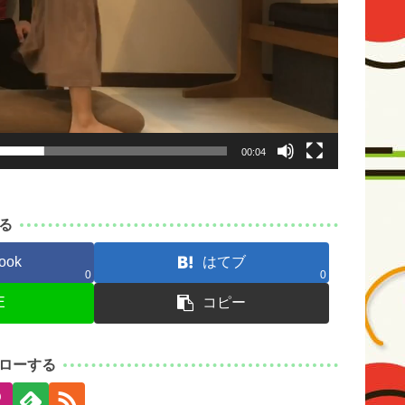
00:04
る
ook
はてブ
0
0
E
コピー
ローする