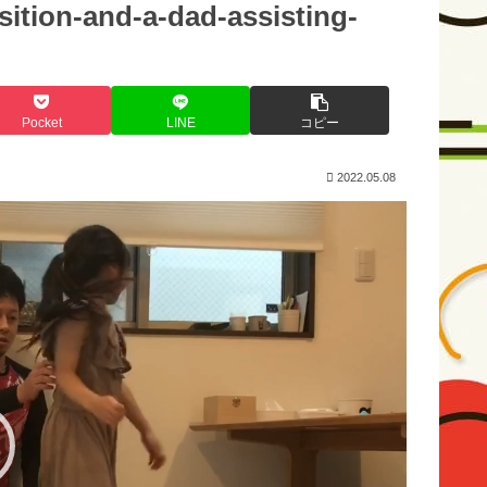
sition-and-a-dad-assisting-
Pocket
LINE
コピー
2022.05.08