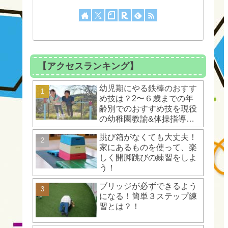
【アクセスランキング】
幼児期にやる鉄棒のおすす
め技は？2〜６歳までの年
齢別でのおすすめ技を現役
の幼稚園教諭&体操指導者
が解説！
跳び箱がなくても大丈夫！
家にあるものを使って、楽
しく開脚跳びの練習をしよ
う！
ブリッジが必ずできるよう
になる！簡単３ステップ練
習とは？！