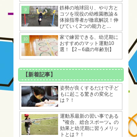
ントとは？！
鉄棒の地球回り、やり方と
コツを現役の幼稚園教諭＆
体操指導者が徹底解説！伸
びていく2つの能力と
は？！
家で練習できる、幼児期に
おすすめのマット運動10
選！【2～6歳の年齢別】
【新着記事】
姿勢が良くするだけで子ど
もに起こる驚きの変化と
は？！
運動系最新の習い事である
〝複合、総合スポーツ〟の
効果と幼児期に習うメリッ
トとは？！