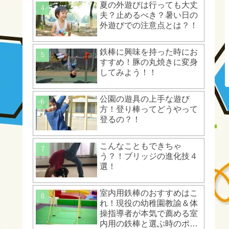
夏の外遊びは行っても大丈
夫？止めるべき？暑い日の
外遊びでの注意点とは？！
鉄棒に興味を持った時にお
すすめ！豚の丸焼きに変身
してみよう！！
公園の遊具の上手な遊び
方！登り棒ってどうやって
登るの？！
こんなこともできちゃ
う？！ブリッジの進化技４
選！
室内用鉄棒のおすすめはこ
れ！現役の幼稚園教諭＆体
操指導者が本気で薦める室
内用の鉄棒と選ぶ時のポイ