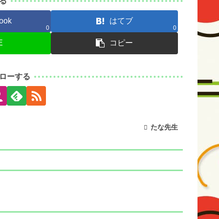
る
ook
はてブ
0
0
E
コピー
ローする
たな先生