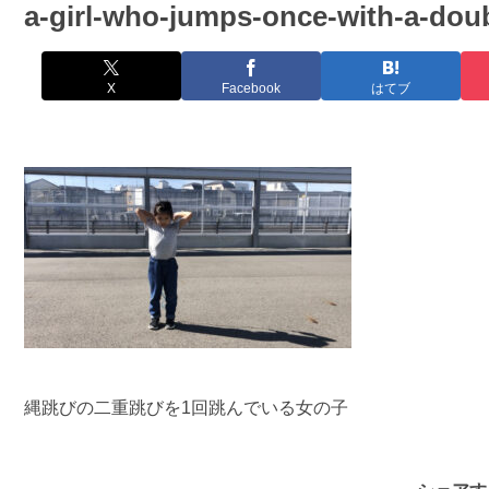
a-girl-who-jumps-once-with-a-dou
X
Facebook
はてブ
縄跳びの二重跳びを1回跳んでいる女の子