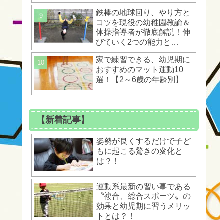
ントとは？！
鉄棒の地球回り、やり方と
コツを現役の幼稚園教諭＆
体操指導者が徹底解説！伸
びていく2つの能力と
は？！
家で練習できる、幼児期に
おすすめのマット運動10
選！【2～6歳の年齢別】
【新着記事】
姿勢が良くするだけで子ど
もに起こる驚きの変化と
は？！
運動系最新の習い事である
〝複合、総合スポーツ〟の
効果と幼児期に習うメリッ
トとは？！