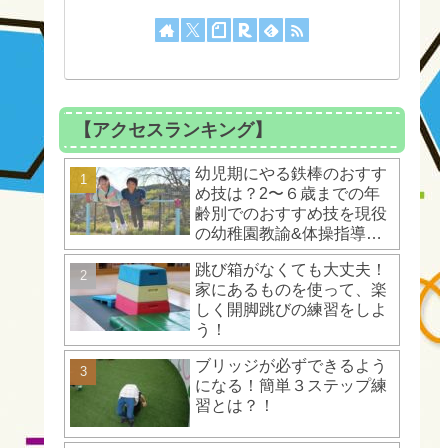
【アクセスランキング】
幼児期にやる鉄棒のおすす
め技は？2〜６歳までの年
齢別でのおすすめ技を現役
の幼稚園教諭&体操指導者
が解説！
跳び箱がなくても大丈夫！
家にあるものを使って、楽
しく開脚跳びの練習をしよ
う！
ブリッジが必ずできるよう
になる！簡単３ステップ練
習とは？！