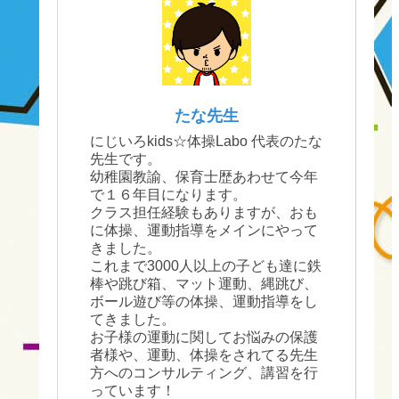
たな先生
にじいろkids☆体操Labo 代表のたな
先生です。
幼稚園教諭、保育士歴あわせて今年
で１６年目になります。
クラス担任経験もありますが、おも
に体操、運動指導をメインにやって
きました。
これまで3000人以上の子ども達に鉄
棒や跳び箱、マット運動、縄跳び、
ボール遊び等の体操、運動指導をし
てきました。
お子様の運動に関してお悩みの保護
者様や、運動、体操をされてる先生
方へのコンサルティング、講習を行
っています！