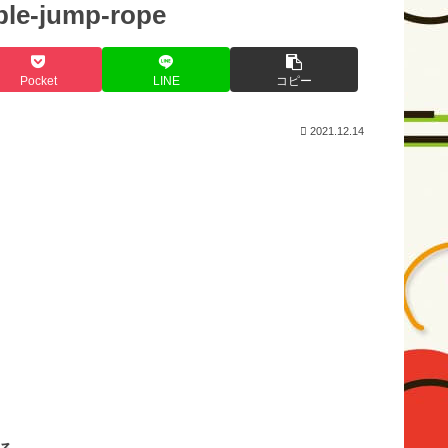
ble-jump-rope
Pocket
LINE
コピー
2021.12.14