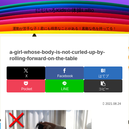
にじいろKids☆体操LaBo
運動が苦手な子！君にも得意なことがある！素敵な色を持ってる！
a-girl-whose-body-is-not-curled-up-by-
rolling-forward-on-the-table
X
Facebook
はてブ
Pocket
LINE
コピー
2021.08.24