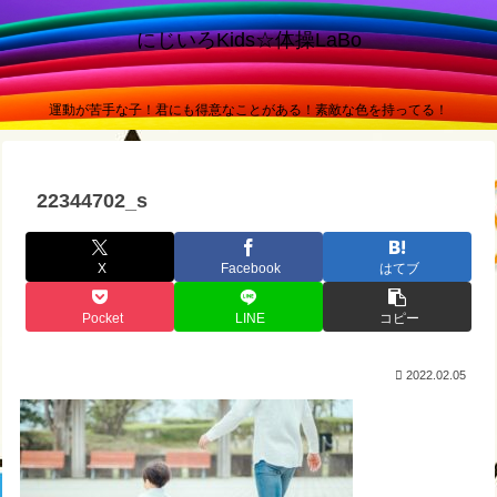
にじいろKids☆体操LaBo
運動が苦手な子！君にも得意なことがある！素敵な色を持ってる！
22344702_s
X
Facebook
はてブ
Pocket
LINE
コピー
2022.02.05