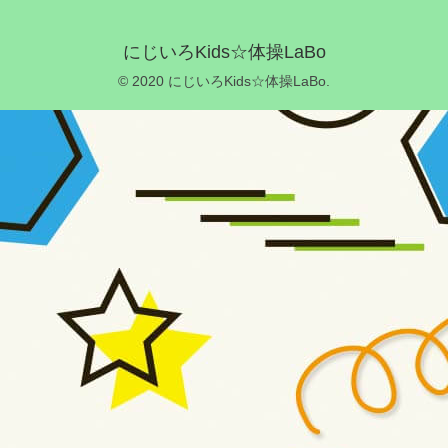
にじいろKids☆体操LaBo
© 2020 にじいろKids☆体操LaBo.