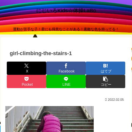
にじいろKids☆体操LaBo
運動が苦手な子！君にも得意なことがある！素敵な色を持ってる！
girl-climbing-the-stairs-1
X
Facebook
はてブ
Pocket
LINE
コピー
2022.02.05