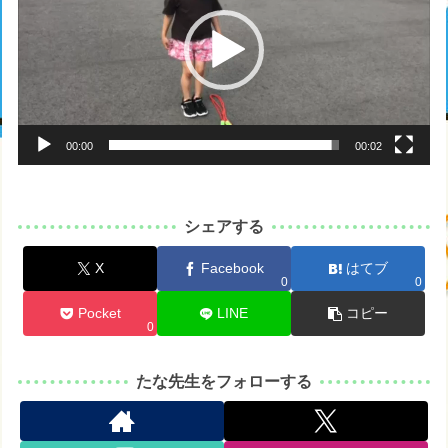
プ
レ
ー
ヤ
ー
00:00
00:02
シェアする
X
Facebook
はてブ
0
0
Pocket
LINE
コピー
0
たな先生をフォローする