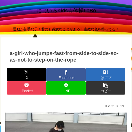
にじいろKids☆体操LaBo
運動が苦手な子！君にも得意なことがある！素敵な色を持ってる！
a-girl-who-jumps-fast-from-side-to-side-so-
as-not-to-step-on-the-rope
X
Facebook
はてブ
Pocket
LINE
コピー
2021.06.19
動
画