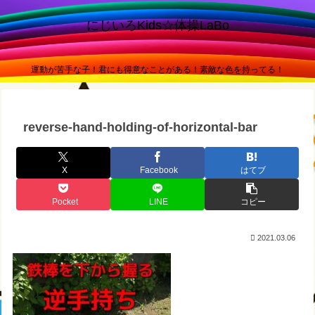
にじいろKids☆体操LaBo
運動が苦手な子！君にも得意なことがある！素敵な色を持ってる！
reverse-hand-holding-of-horizontal-bar
X
Facebook
はてブ
Pocket
LINE
コピー
2021.03.06