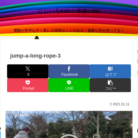
にじいろKids☆体操LaBo
運動が苦手な子！君にも得意なことがある！素敵な色を持ってる！
jump-a-long-rope-3
X
Facebook
はてブ
Pocket
LINE
コピー
2021.01.11
動
画
プ