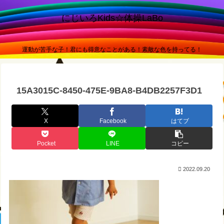
にじいろKids☆体操LaBo
運動が苦手な子！君にも得意なことがある！素敵な色を持ってる！
15A3015C-8450-475E-9BA8-B4DB2257F3D1
X
Facebook
はてブ
Pocket
LINE
コピー
2022.09.20