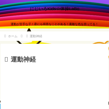
にじいろKids☆体操LaBo
運動が苦手な子！君にも得意なことがある！素敵な色を持ってる！
ホーム
運動神経
運動神経