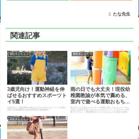
たな先生
関連記事
運動系おもちゃ
運動系おもちゃ
3歳児向け！運動神経を伸
雨の日でも大丈夫！現役幼
ばせるおすすめスポーツト
稚園教諭が本気で薦める、
イ5選！
室内で遊べる運動おもちゃ
10選！
3歳児向け！運動神経を伸ばせるおすすめスポーツトイ5選を
雨の日にお子様のエネルギーの発散に困ってませんか？そん
現役の幼稚園教諭＆体操指導者が徹底解説！
な時には室内で遊べるおもちゃがおススメ！エネルギーの発
散だけでなく、運動神経がよくなるおもちゃを現役の幼稚園
教諭＆運動指導者が本気で厳選！
運動系おもちゃ