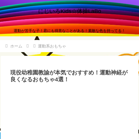
にじいろKids☆体操LaBo
運動が苦手な子！君にも得意なことがある！素敵な色を持ってる！
ホーム
運動系おもちゃ
現役幼稚園教諭が本気でおすすめ！運動神経が
良くなるおもちゃ4選！