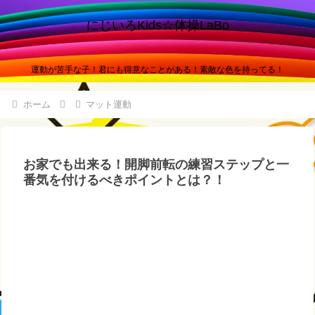
にじいろKids☆体操LaBo
運動が苦手な子！君にも得意なことがある！素敵な色を持ってる！
ホーム
マット運動
お家でも出来る！開脚前転の練習ステップと一
番気を付けるべきポイントとは？！