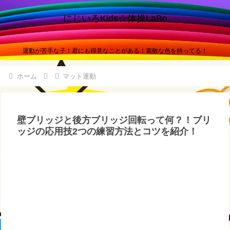
にじいろKids☆体操LaBo
運動が苦手な子！君にも得意なことがある！素敵な色を持ってる！
ホーム
マット運動
壁ブリッジと後方ブリッジ回転って何？！ブリ
ッジの応用技2つの練習方法とコツを紹介！