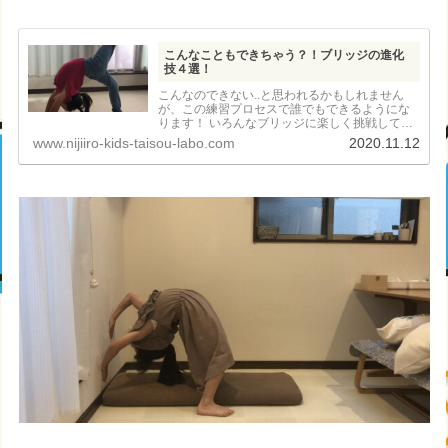
こんなこともできちゃう？！ブリッジの進化
技４選！
こんなのできない..と思われるかもしれません
が、この練習プロセスで誰でもできるようにな
ります！ いろんなブリッジに楽しく挑戦してみ
ましょう！
www.nijiiro-kids-taisou-labo.com
2020.11.12