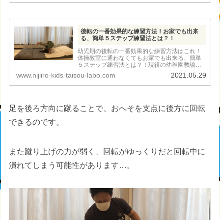
後転の一番効果的な練習方法！お家でも出来
る、簡単５ステップ練習法とは？！
幼児期の後転の一番効果的な練習方法はこれ！
体操教室に通わなくてもお家でも出来る、簡単
５ステップ練習法とは？！現役の幼稚園教諭＆
体操指導者が丁寧に解説します！
www.nijiiro-kids-taisou-labo.com
2021.05.29
足を後ろ方向に蹴ることで、おへそを支点に後方に回転
できるのです。
また蹴り上げの力が弱く、回転がゆっくりだと回転中に
潰れてしまう可能性があります…。