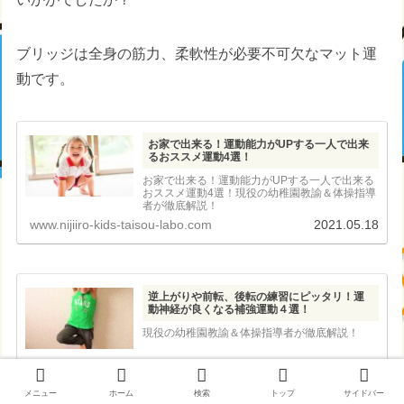
ブリッジは全身の筋力、柔軟性が必要不可欠なマット運
動です。
お家で出来る！運動能力がUPする一人で出来
るおススメ運動4選！
お家で出来る！運動能力がUPする一人で出来る
おススメ運動4選！現役の幼稚園教諭＆体操指導
者が徹底解説！
www.nijiiro-kids-taisou-labo.com
2021.05.18
逆上がりや前転、後転の練習にピッタリ！運
動神経が良くなる補強運動４選！
現役の幼稚園教諭＆体操指導者が徹底解説！
www.nijiiro-kids-taisou-labo.com
2021.05.22
メニュー
ホーム
検索
トップ
サイドバー