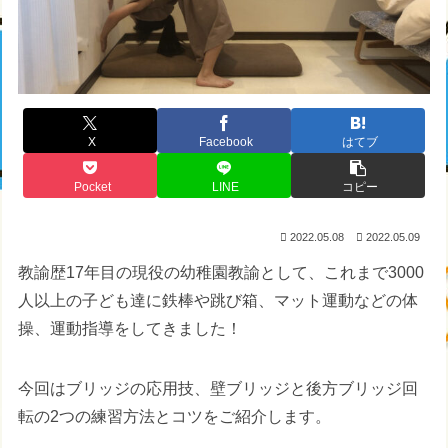
X
Facebook
はてブ
Pocket
LINE
コピー
2022.05.08
2022.05.09
教諭歴17年目の現役の幼稚園教諭として、これまで3000
人以上の子ども達に鉄棒や跳び箱、マット運動などの体
操、運動指導をしてきました！
今回はブリッジの応用技、壁ブリッジと後方ブリッジ回
転の2つの練習方法とコツをご紹介します。