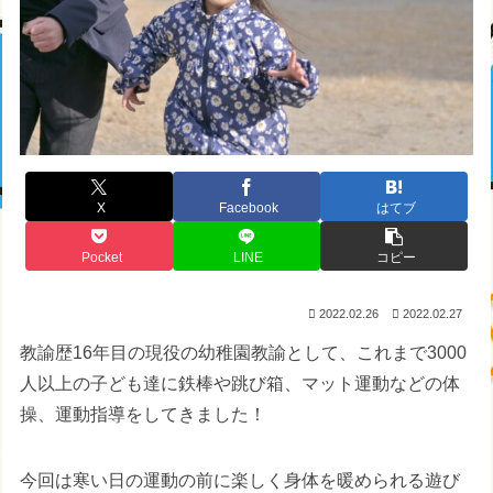
X
Facebook
はてブ
Pocket
LINE
コピー
2022.02.26
2022.02.27
教諭歴16年目の現役の幼稚園教諭として、これまで3000
人以上の子ども達に鉄棒や跳び箱、マット運動などの体
操、運動指導をしてきました！
今回は寒い日の運動の前に楽しく身体を暖められる遊び