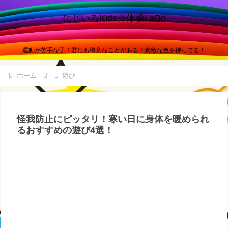
にじいろKids☆体操LaBo
運動が苦手な子！君にも得意なことがある！素敵な色を持ってる！
ホーム
遊び
怪我防止にピッタリ！寒い日に身体を暖められ
るおすすめの遊び4選！