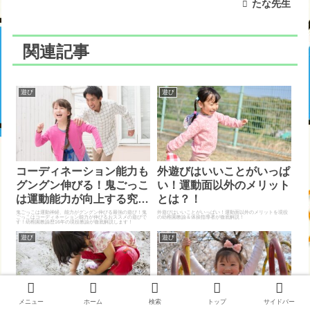
たな先生
関連記事
遊び
遊び
コーディネーション能力も
外遊びはいいことがいっぱ
グングン伸びる！鬼ごっこ
い！運動面以外のメリット
は運動能力が向上する究極
とは？！
の遊び！
鬼ごっこは運動神経、能力がグングン伸びる最強の遊び！鬼
外遊びはいいことがいっぱい！運動面以外のメリットを現役
ごっこはコーディネーション能力が伸びるおススメの遊びで
の幼稚園教諭＆体操指導者が徹底解説！
す！幼稚園教諭歴16年の現役教諭が徹底解説します！
遊び
遊び
メニュー
ホーム
検索
トップ
サイドバー