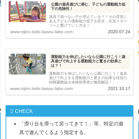
公園の遊具遊びに潜む、子どもの運動能力低
下の危険性！
遊具で遊べない子が増えている？！その背景に
ある子どもの運動能力低下を防ぎ、生涯スポー
ツへと繋げていく方法！
www.nijiiro-kids-taisou-labo.com
2020.07.24
運動能力を伸ばしたいなら公園に行こう！遊
具遊びで向上する運動能力と驚きの効果と
は？！
運動能力を伸ばしたいなら公園に行こう！遊具
遊びで向上する運動能力と驚きの効果を現役の
幼稚園教諭＆体操指導者が徹底解説！
www.nijiiro-kids-taisou-labo.com
2021.10.17
CHECK
「滑り台を滑って戻ってきて！」等、特定の遊
具で遊んでくるよう指定する。