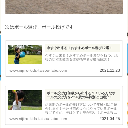
次はボール遊び、ボール投げです！
今すぐ出来る！おすすめボール遊び12選！
今すぐ出来る！おすすめボール遊びを12つ、現
役の幼稚園教諭＆体操指導者が徹底解説！
www.nijiiro-kids-taisou-labo.com
2021.11.23
ボール投げは何歳から出来る？！いろんなボ
ールの投げ方を2〜6歳の年齢別にご紹介！
幼児期のボールの投げ方について年齢別にご紹
介します！当たり前のようにやっているボール
投げですが、実はとても奥が深い！ボール投げ
が上手に投げられるようになると運動神経もど
www.nijiiro-kids-taisou-labo.com
2021.04.25
んどん良くなります！